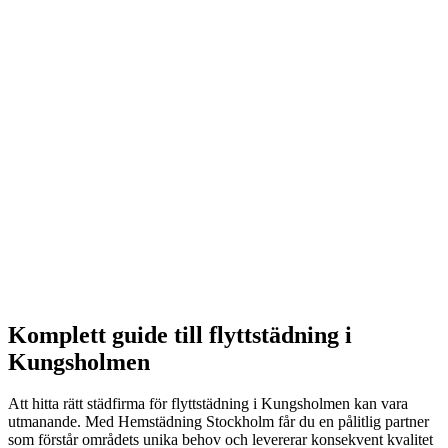
Välj datum som passar din flytt. Vi är ofta tillgängliga med
kort varsel.
3
Flyttstädning
Vi städar grundligt enligt vår omfattande checklista.
4
Besiktning
Du eller din hyresvärd inspekterar. Om något saknas, åtgärdar
vi det kostnadsfritt.
Komplett guide till
flyttstädning
i
Kungsholmen
Att hitta rätt städfirma för
flyttstädning
i
Kungsholmen
kan vara
utmanande. Med Hemstädning Stockholm får du en pålitlig partner
som förstår områdets unika behov och levererar konsekvent kvalitet