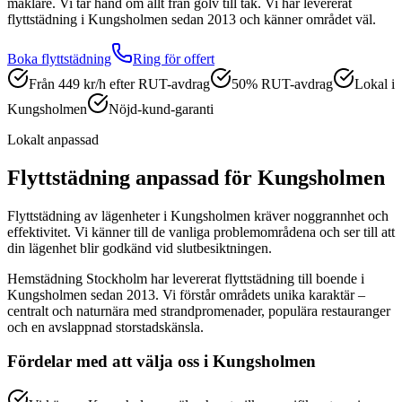
mäklare. Vi tar hand om allt från golv till tak.
Vi har levererat
flyttstädning
i
Kungsholmen
sedan 2013 och känner området väl.
Boka
flyttstädning
Ring för offert
Från 449 kr/h efter RUT-avdrag
50% RUT-avdrag
Lokal i
Kungsholmen
Nöjd-kund-garanti
Lokalt anpassad
Flyttstädning
anpassad för
Kungsholmen
Flyttstädning av lägenheter i Kungsholmen kräver noggrannhet och
effektivitet. Vi känner till de vanliga problemområdena och ser till att
din lägenhet blir godkänd vid slutbesiktningen.
Hemstädning Stockholm har levererat
flyttstädning
till boende i
Kungsholmen
sedan 2013. Vi förstår områdets unika karaktär –
centralt och naturnära med strandpromenader, populära restauranger
och en avslappnad storstadskänsla.
Fördelar med att välja oss i
Kungsholmen