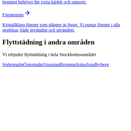
hemmet behöver lite extra kärlek och omsorg.
Fönsterputs
Kristallklara fönster som släpper in ljuset. Vi putsar fönster i alla
storlekar, både invändigt och utvändigt.
Flyttstädning
i andra områden
Vi erbjuder
flyttstädning
i hela Stockholmsområdet
Södermalm
Östermalm
Vasastan
Bromma
Solna
Sundbyberg
Svar inom 24 timmar
50% RUT-avdrag
Nöjd-kund-garanti