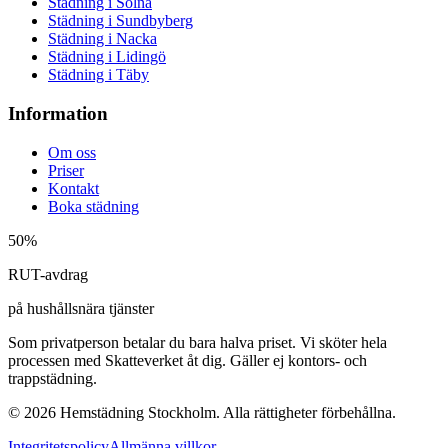
Städning i
Solna
Städning i
Sundbyberg
Städning i
Nacka
Städning i
Lidingö
Städning i
Täby
Information
Om oss
Priser
Kontakt
Boka städning
50%
RUT-avdrag
på hushållsnära tjänster
Som privatperson betalar du bara halva priset. Vi sköter hela
processen med Skatteverket åt dig. Gäller ej kontors- och
trappstädning.
©
2026
Hemstädning Stockholm. Alla rättigheter förbehållna.
Integritetspolicy
Allmänna villkor