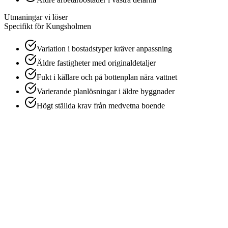
Utmaningar vi löser
Specifikt för
Kungsholmen
Variation i bostadstyper kräver anpassning
Äldre fastigheter med originaldetaljer
Fukt i källare och på bottenplan nära vattnet
Varierande planlösningar i äldre byggnader
Högt ställda krav från medvetna boende
1
Offertförfrågan
Berätta om bostadens storlek och skick så ger vi ett fast pris.
2
Bokning