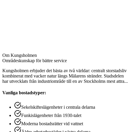
Alla skåp och lådor invändigt
Badrum inklusive avkalkning
Fönsterputs invändigt
Golvvård och rengöring av golvlister
Element och ventiler
Garderober och förråd
Om
Kungsholmen
Områdeskunskap för bättre service
Kungsholmen erbjuder det bästa av två världar: centralt storstadsliv
kombinerat med vacker natur längs Mälarens stränder. Stadsdelen
har utvecklats från industriområde till en av Stockholms mest attra
...
Vanliga bostadstyper:
Sekelskifteslägenheter i centrala delarna
Funkislägenheter från 1930-talet
Moderna bostadsrätter vid vattnet
Äldre arbetarbostäder i västra delarna