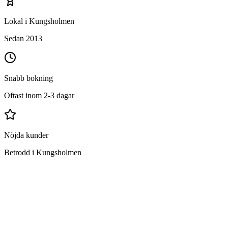
Lokal i Kungsholmen
Sedan 2013
Snabb bokning
Oftast inom 2-3 dagar
Nöjda kunder
Betrodd i Kungsholmen
Vad ingår i flyttstädning i Kungsholmen?
Grundlig rengöring av hela bostaden
Ugn, spis och köksfläkt invändigt och utvändigt
Kyl och frys invändigt och utvändigt