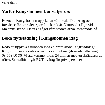
varje gång.
Varför
Kungsholmen
-bor väljer oss
Boende i
Kungsholmen
uppskattar vår lokala förankring och
förståelse för områdets specifika karaktär.
Naturskönt läge vid
Mälarens strand
. Detta är något våra städare är väl förberedda på.
Boka
flyttstädning
i
Kungsholmen
idag
Redo att uppleva skillnaden med en professionell
flyttstädning
i
Kungsholmen
? Kontakta oss via vårt bokningsformulär eller ring
08-553 90 36
. Vi återkommer inom 24 timmar med en skräddarsydd
offert. Som alltid ingår RUT-avdrag för privatpersoner.
Hur snabbt kan ni komma för flyttstädning i Kungsholmen?
Vad kostar flyttstädning i Kungsholmen?