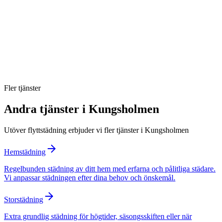
Ingår RUT-avdrag för flyttstädning i Kungsholmen?
Vad ingår i besiktningsgarantin?
Hur lång tid tar en flyttstädning?
Fler tjänster
Andra tjänster i
Kungsholmen
Utöver
flyttstädning
erbjuder vi fler tjänster i
Kungsholmen
Hemstädning
Regelbunden städning av ditt hem med erfarna och pålitliga städare.
Vi anpassar städningen efter dina behov och önskemål.
Storstädning
Extra grundlig städning för högtider, säsongsskiften eller när