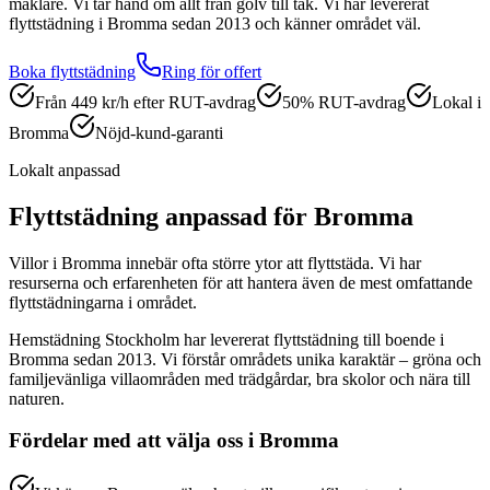
mäklare. Vi tar hand om allt från golv till tak.
Vi har levererat
flyttstädning
i
Bromma
sedan 2013 och känner området väl.
Boka
flyttstädning
Ring för offert
Från 449 kr/h efter RUT-avdrag
50% RUT-avdrag
Lokal i
Bromma
Nöjd-kund-garanti
Lokalt anpassad
Flyttstädning
anpassad för
Bromma
Villor i Bromma innebär ofta större ytor att flyttstäda. Vi har
resurserna och erfarenheten för att hantera även de mest omfattande
flyttstädningarna i området.
Hemstädning Stockholm har levererat
flyttstädning
till boende i
Bromma
sedan 2013. Vi förstår områdets unika karaktär –
gröna och
familjevänliga villaområden med trädgårdar, bra skolor och nära till
naturen.
Fördelar med att välja oss i
Bromma