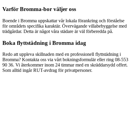
Varför
Bromma
-bor väljer oss
Boende i
Bromma
uppskattar vår lokala förankring och förståelse
för områdets specifika karaktär.
Övervägande villabebyggelse med
trädgårdar
. Detta är något våra städare är väl förberedda på.
Boka
flyttstädning
i
Bromma
idag
Redo att uppleva skillnaden med en professionell
flyttstädning
i
Bromma
? Kontakta oss via vårt bokningsformulär eller ring
08-553
90 36
. Vi återkommer inom 24 timmar med en skräddarsydd offert.
Som alltid ingår RUT-avdrag för privatpersoner.
Hur snabbt kan ni komma för flyttstädning i Bromma?
Vad kostar flyttstädning i Bromma?