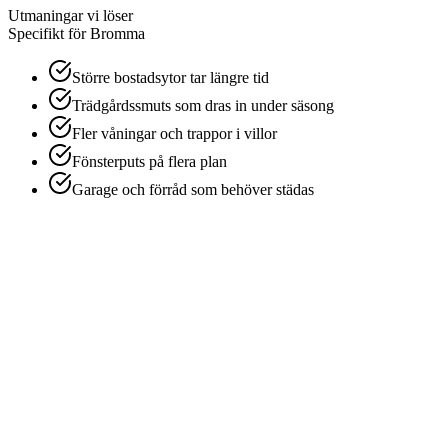
Utmaningar vi löser
Specifikt för
Bromma
Större bostadsytor tar längre tid
Trädgårdssmuts som dras in under säsong
Fler våningar och trappor i villor
Fönsterputs på flera plan
Garage och förråd som behöver städas
1
Offertförfrågan
Berätta om bostadens storlek och skick så ger vi ett fast pris.
2
Bokning