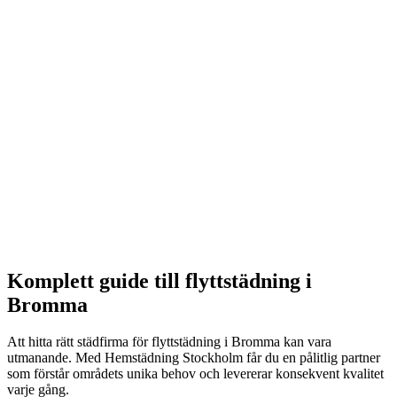
Välj datum som passar din flytt. Vi är ofta tillgängliga med
kort varsel.
3
Flyttstädning
Vi städar grundligt enligt vår omfattande checklista.
4
Besiktning
Du eller din hyresvärd inspekterar. Om något saknas, åtgärdar
vi det kostnadsfritt.
Komplett guide till
flyttstädning
i
Bromma
Att hitta rätt städfirma för
flyttstädning
i
Bromma
kan vara
utmanande. Med Hemstädning Stockholm får du en pålitlig partner
som förstår områdets unika behov och levererar konsekvent kvalitet
varje gång.