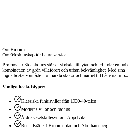
Badrum inklusive avkalkning
Fönsterputs invändigt
Golvvård och rengöring av golvlister
Element och ventiler
Garderober och förråd
Om
Bromma
Områdeskunskap för bättre service
Bromma är Stockholms största stadsdel till ytan och erbjuder en unik
kombination av grön villaförort och urban bekvämlighet. Med sina
lugna bostadsområden, utmärkta skolor och närhet till både natur o
...
Vanliga bostadstyper:
Klassiska funkisvillor från 1930-40-talen
Moderna villor och radhus
Äldre sekelskiftesvillor i Äppelviken
Bostadsrätter i Brommaplan och Abrahamsberg