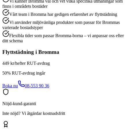
Vi känner Bromma väl och vet vilka specifika utmaningar som
finns i områdets bostäder
Vårt team i Bromma har gedigen erfarenhet av flyttstädning
Vi använder miljövänliga produkter som passar för Brommas
varierade bostadstyper
Flexibla tider som passar Bromma-borna – vi anpassar oss efter
ditt schema
Flyttstädning
i
Bromma
449 kr/h
efter RUT-avdrag
50% RUT-avdrag ingår
Boka nu
08-553 90 36
Nöjd-kund-garanti
Inte nöjd? Vi åtgärdar kostnadsfritt