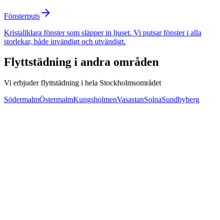
Fönsterputs
Kristallklara fönster som släpper in ljuset. Vi putsar fönster i alla
storlekar, både invändigt och utvändigt.
Flyttstädning
i andra områden
Vi erbjuder
flyttstädning
i hela Stockholmsområdet
Södermalm
Östermalm
Kungsholmen
Vasastan
Solna
Sundbyberg
Svar inom 24 timmar
50% RUT-avdrag
Nöjd-kund-garanti
Miljövänliga produkter