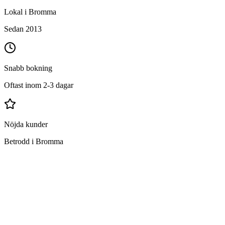
Lokal i Bromma
Sedan 2013
Snabb bokning
Oftast inom 2-3 dagar
Nöjda kunder
Betrodd i Bromma
Vad ingår i flyttstädning i Bromma?
Grundlig rengöring av hela bostaden
Ugn, spis och köksfläkt invändigt och utvändigt
Kyl och frys invändigt och utvändigt
Alla skåp och lådor invändigt