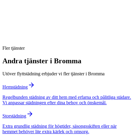
Ingår RUT-avdrag för flyttstädning i Bromma?
Vad ingår i besiktningsgarantin?
Hur lång tid tar en flyttstädning?
Fler tjänster
Andra tjänster i
Bromma
Utöver
flyttstädning
erbjuder vi fler tjänster i
Bromma
Hemstädning
Regelbunden städning av ditt hem med erfarna och pålitliga städare.
Vi anpassar städningen efter dina behov och önskemål.
Storstädning
Extra grundlig städning för högtider, säsongsskiften eller när
hemmet behöver lite extra kärlek och omsorg.