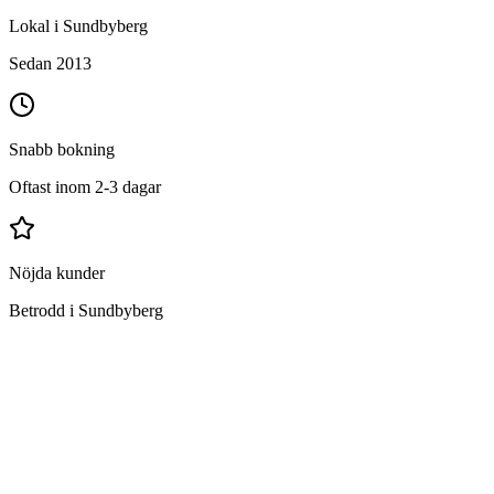
Lokal i Sundbyberg
Sedan 2013
Snabb bokning
Oftast inom 2-3 dagar
Nöjda kunder
Betrodd i Sundbyberg
Vad ingår i flyttstädning i Sundbyberg?
Grundlig rengöring av hela bostaden
Ugn, spis och köksfläkt invändigt och utvändigt
Kyl och frys invändigt och utvändigt
Alla skåp och lådor invändigt