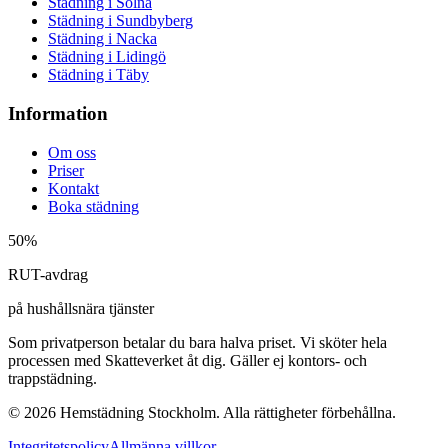
Städning i
Solna
Städning i
Sundbyberg
Städning i
Nacka
Städning i
Lidingö
Städning i
Täby
Information
Om oss
Priser
Kontakt
Boka städning
50%
RUT-avdrag
på hushållsnära tjänster
Som privatperson betalar du bara halva priset. Vi sköter hela
processen med Skatteverket åt dig. Gäller ej kontors- och
trappstädning.
©
2026
Hemstädning Stockholm. Alla rättigheter förbehållna.
Integritetspolicy
Allmänna villkor