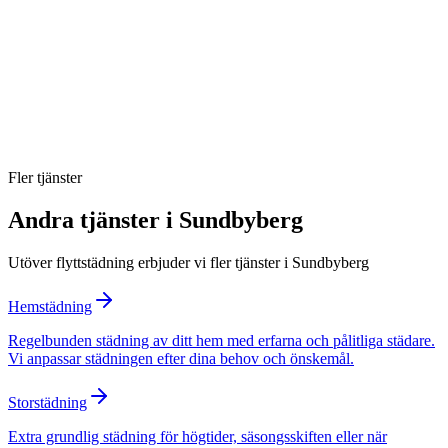
Ingår RUT-avdrag för flyttstädning i Sundbyberg?
Vad ingår i besiktningsgarantin?
Hur lång tid tar en flyttstädning?
Fler tjänster
Andra tjänster i
Sundbyberg
Utöver
flyttstädning
erbjuder vi fler tjänster i
Sundbyberg
Hemstädning
Regelbunden städning av ditt hem med erfarna och pålitliga städare.
Vi anpassar städningen efter dina behov och önskemål.
Storstädning
Extra grundlig städning för högtider, säsongsskiften eller när