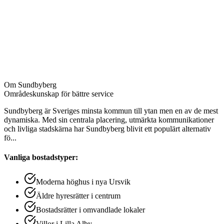
Badrum inklusive avkalkning
Fönsterputs invändigt
Golvvård och rengöring av golvlister
Element och ventiler
Garderober och förråd
Om
Sundbyberg
Områdeskunskap för bättre service
Sundbyberg är Sveriges minsta kommun till ytan men en av de mest
dynamiska. Med sin centrala placering, utmärkta kommunikationer
och livliga stadskärna har Sundbyberg blivit ett populärt alternativ
fö
...
Vanliga bostadstyper:
Moderna höghus i nya Ursvik
Äldre hyresrätter i centrum
Bostadsrätter i omvandlade lokaler
Villor i Lilla Alby