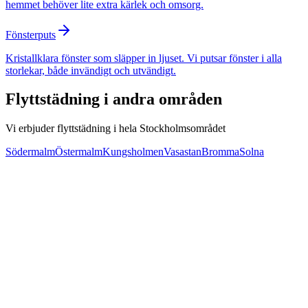
hemmet behöver lite extra kärlek och omsorg.
Fönsterputs
Kristallklara fönster som släpper in ljuset. Vi putsar fönster i alla
storlekar, både invändigt och utvändigt.
Flyttstädning
i andra områden
Vi erbjuder
flyttstädning
i hela Stockholmsområdet
Södermalm
Östermalm
Kungsholmen
Vasastan
Bromma
Solna
Svar inom 24 timmar
50% RUT-avdrag
Nöjd-kund-garanti