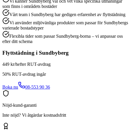
Vi känner Sundbyberg väl och vet vilka specifika utmaningar
som finns i områdets bostäder
Vårt team i Sundbyberg har gedigen erfarenhet av flyttstädning
Vi använder miljövänliga produkter som passar för Sundbybergs
varierade bostadstyper
Flexibla tider som passar Sundbyberg-borna – vi anpassar oss
efter ditt schema
Flyttstädning
i
Sundbyberg
449 kr/h
efter RUT-avdrag
50% RUT-avdrag ingår
Boka nu
08-553 90 36
Nöjd-kund-garanti
Inte nöjd? Vi åtgärdar kostnadsfritt