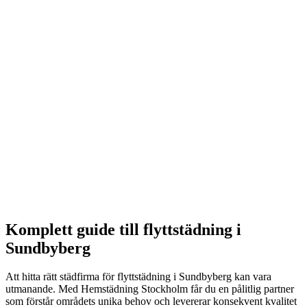
Välj datum som passar din flytt. Vi är ofta tillgängliga med
kort varsel.
3
Flyttstädning
Vi städar grundligt enligt vår omfattande checklista.
4
Besiktning
Du eller din hyresvärd inspekterar. Om något saknas, åtgärdar
vi det kostnadsfritt.
Komplett guide till
flyttstädning
i
Sundbyberg
Att hitta rätt städfirma för
flyttstädning
i
Sundbyberg
kan vara
utmanande. Med Hemstädning Stockholm får du en pålitlig partner
som förstår områdets unika behov och levererar konsekvent kvalitet