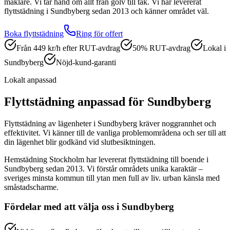
mäklare. Vi tar hand om allt från golv till tak.
Vi har levererat
flyttstädning
i
Sundbyberg
sedan 2013 och känner området väl.
Boka
flyttstädning
Ring för offert
Från 449 kr/h efter RUT-avdrag
50% RUT-avdrag
Lokal i
Sundbyberg
Nöjd-kund-garanti
Lokalt anpassad
Flyttstädning
anpassad för
Sundbyberg
Flyttstädning av lägenheter i Sundbyberg kräver noggrannhet och
effektivitet. Vi känner till de vanliga problemområdena och ser till att
din lägenhet blir godkänd vid slutbesiktningen.
Hemstädning Stockholm har levererat
flyttstädning
till boende i
Sundbyberg
sedan 2013. Vi förstår områdets unika karaktär –
sveriges minsta kommun till ytan men full av liv. urban känsla med
småstadscharme.
Fördelar med att välja oss i
Sundbyberg