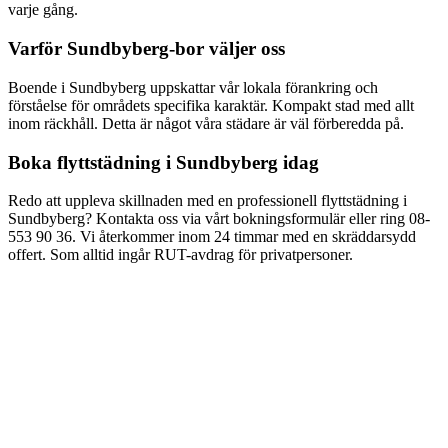
varje gång.
Varför
Sundbyberg
-bor väljer oss
Boende i
Sundbyberg
uppskattar vår lokala förankring och
förståelse för områdets specifika karaktär.
Kompakt stad med allt
inom räckhåll
. Detta är något våra städare är väl förberedda på.
Boka
flyttstädning
i
Sundbyberg
idag
Redo att uppleva skillnaden med en professionell
flyttstädning
i
Sundbyberg
? Kontakta oss via vårt bokningsformulär eller ring
08-
553 90 36
. Vi återkommer inom 24 timmar med en skräddarsydd
offert. Som alltid ingår RUT-avdrag för privatpersoner.
Hur snabbt kan ni komma för flyttstädning i Sundbyberg?
Vad kostar flyttstädning i Sundbyberg?