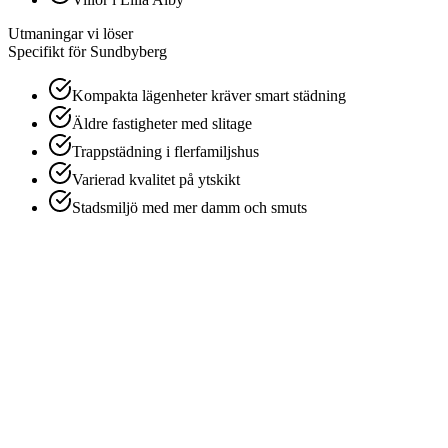
Utmaningar vi löser
Specifikt för
Sundbyberg
Kompakta lägenheter kräver smart städning
Äldre fastigheter med slitage
Trappstädning i flerfamiljshus
Varierad kvalitet på ytskikt
Stadsmiljö med mer damm och smuts
1
Offertförfrågan
Berätta om bostadens storlek och skick så ger vi ett fast pris.
2
Bokning