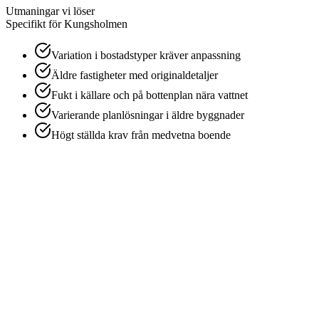
Utmaningar vi löser
Specifikt för
Kungsholmen
Variation i bostadstyper kräver anpassning
Äldre fastigheter med originaldetaljer
Fukt i källare och på bottenplan nära vattnet
Varierande planlösningar i äldre byggnader
Högt ställda krav från medvetna boende
1
Behovsanalys
Vi går igenom dina önskemål och prioriteringar för
storstädningen.
2
Offert