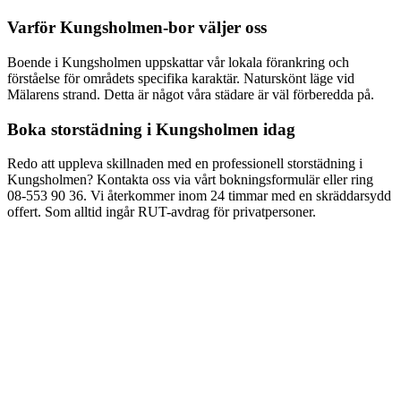
Varför
Kungsholmen
-bor väljer oss
Boende i
Kungsholmen
uppskattar vår lokala förankring och
förståelse för områdets specifika karaktär.
Naturskönt läge vid
Mälarens strand
. Detta är något våra städare är väl förberedda på.
Boka
storstädning
i
Kungsholmen
idag
Redo att uppleva skillnaden med en professionell
storstädning
i
Kungsholmen
? Kontakta oss via vårt bokningsformulär eller ring
08-553 90 36
. Vi återkommer inom 24 timmar med en skräddarsydd
offert. Som alltid ingår RUT-avdrag för privatpersoner.
Hur snabbt kan ni komma för storstädning i Kungsholmen?
Vad kostar storstädning i Kungsholmen?