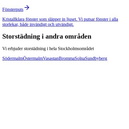
Fönsterputs
Kristallklara fönster som släpper in ljuset. Vi putsar fönster i alla
storlekar, både invändigt och utvändigt.
Storstädning
i andra områden
Vi erbjuder
storstädning
i hela Stockholmsområdet
Södermalm
Östermalm
Vasastan
Bromma
Solna
Sundbyberg
Svar inom 24 timmar
50% RUT-avdrag
Nöjd-kund-garanti
Miljövänliga produkter