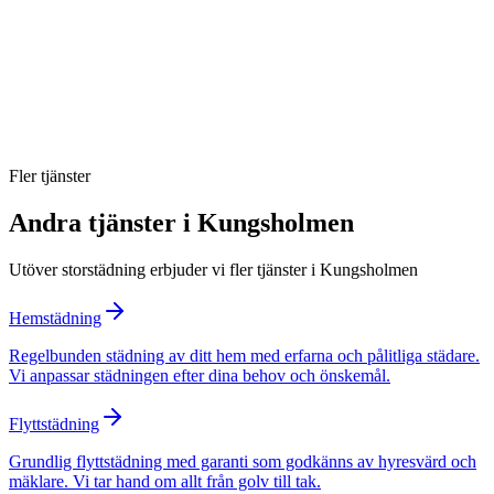
Ingår RUT-avdrag för storstädning i Kungsholmen?
Hur ofta bör man storstäda?
Kan jag välja vilka rum som prioriteras?
Fler tjänster
Andra tjänster i
Kungsholmen
Utöver
storstädning
erbjuder vi fler tjänster i
Kungsholmen
Hemstädning
Regelbunden städning av ditt hem med erfarna och pålitliga städare.
Vi anpassar städningen efter dina behov och önskemål.
Flyttstädning
Grundlig flyttstädning med garanti som godkänns av hyresvärd och
mäklare. Vi tar hand om allt från golv till tak.