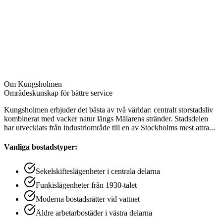
Dammsugning av möbler och madrasser
Rengöring av element och ventiler
Putsning av speglar och glasdörrar
Dammtorkning av taklampor och lister
Rengöring av dörrkarmar och kontakter
Om
Kungsholmen
Områdeskunskap för bättre service
Kungsholmen erbjuder det bästa av två världar: centralt storstadsliv
kombinerat med vacker natur längs Mälarens stränder. Stadsdelen
har utvecklats från industriområde till en av Stockholms mest attra
...
Vanliga bostadstyper:
Sekelskifteslägenheter i centrala delarna
Funkislägenheter från 1930-talet
Moderna bostadsrätter vid vattnet
Äldre arbetarbostäder i västra delarna