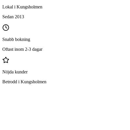
Lokal i Kungsholmen
Sedan 2013
Snabb bokning
Oftast inom 2-3 dagar
Nöjda kunder
Betrodd i Kungsholmen
Vad ingår i storstädning i Kungsholmen?
Allt som ingår i vanlig hemstädning
Rengöring av ugn och köksfläkt
Putsning av vitvaror utvändigt
Avtorkning av skåpsluckor