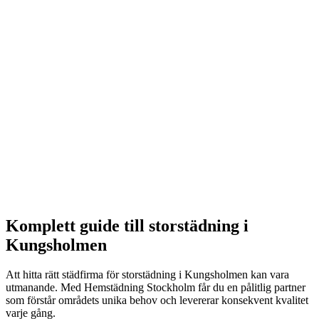
Du får ett tydligt pris baserat på hemmets storlek och önskade
moment.
3
Storstädning
Vårt team arbetar systematiskt genom hela hemmet.
4
Genomgång
Vi går igenom resultatet tillsammans så att du är helt nöjd.
Komplett guide till
storstädning
i
Kungsholmen
Att hitta rätt städfirma för
storstädning
i
Kungsholmen
kan vara
utmanande. Med Hemstädning Stockholm får du en pålitlig partner
som förstår områdets unika behov och levererar konsekvent kvalitet
varje gång.