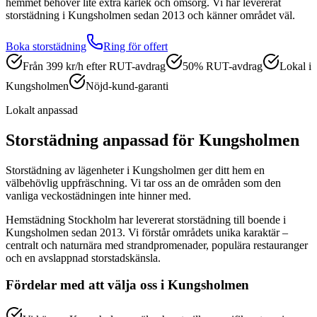
hemmet behöver lite extra kärlek och omsorg.
Vi har levererat
storstädning
i
Kungsholmen
sedan 2013 och känner området väl.
Boka
storstädning
Ring för offert
Från 399 kr/h efter RUT-avdrag
50% RUT-avdrag
Lokal i
Kungsholmen
Nöjd-kund-garanti
Lokalt anpassad
Storstädning
anpassad för
Kungsholmen
Storstädning av lägenheter i Kungsholmen ger ditt hem en
välbehövlig uppfräschning. Vi tar oss an de områden som den
vanliga veckostädningen inte hinner med.
Hemstädning Stockholm har levererat
storstädning
till boende i
Kungsholmen
sedan 2013. Vi förstår områdets unika karaktär –
centralt och naturnära med strandpromenader, populära restauranger
och en avslappnad storstadskänsla.
Fördelar med att välja oss i
Kungsholmen