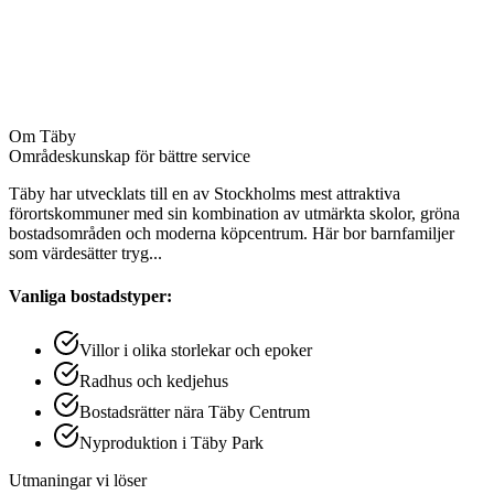
Dammsugning av mattor
Putsning av speglar och glas
Rengöring av hissinteriör
Avtorkning av postfack och anslagstavlor
Om
Täby
Områdeskunskap för bättre service
Täby har utvecklats till en av Stockholms mest attraktiva
förortskommuner med sin kombination av utmärkta skolor, gröna
bostadsområden och moderna köpcentrum. Här bor barnfamiljer
som värdesätter tryg
...
Vanliga bostadstyper:
Villor i olika storlekar och epoker
Radhus och kedjehus
Bostadsrätter nära Täby Centrum
Nyproduktion i Täby Park
Utmaningar vi löser