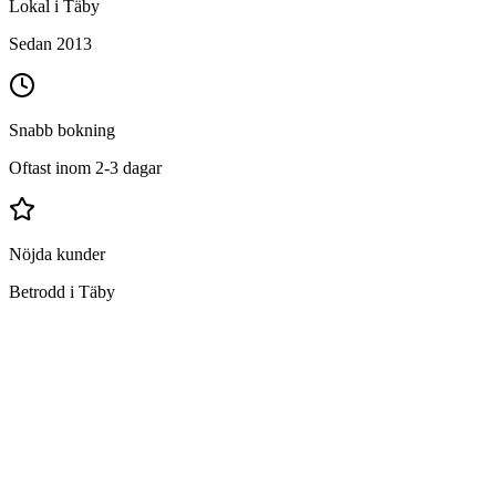
Lokal i Täby
Sedan 2013
Snabb bokning
Oftast inom 2-3 dagar
Nöjda kunder
Betrodd i Täby
Vad ingår i trappstädning i Täby?
Sopning och moppning av trappor
Rengöring av ledstänger och räcken
Avtorkning av fönsterbrädor
Rengöring av entrépartier