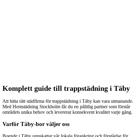
Ni får ett tydligt förslag med fast månadskostnad.
3
Avtal
Vi kommer överens om städfrekvens, innehåll och ansvarig
städare.
4
Löpande städning
Regelbunden städning enligt överenskommet schema.
Komplett guide till
trappstädning
i
Täby
Att hitta rätt städfirma för
trappstädning
i
Täby
kan vara utmanande.
Med Hemstädning Stockholm får du en pålitlig partner som förstår
områdets unika behov och levererar konsekvent kvalitet varje gång.
Varför
Täby
-bor väljer oss
Boende i
Täby
uppskattar vår lokala förankring och förståelse för