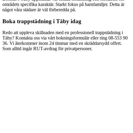
områdets specifika karaktär.
Starkt fokus på barnfamiljer
. Detta är
något våra städare är väl förberedda på.
Boka
trappstädning
i
Täby
idag
Redo att uppleva skillnaden med en professionell
trappstädning
i
Täby
? Kontakta oss via vårt bokningsformulär eller ring
08-553 90
36
. Vi återkommer inom 24 timmar med en skräddarsydd offert.
Som alltid ingår RUT-avdrag för privatpersoner.
Hur snabbt kan ni komma för trappstädning i Täby?
Vad kostar trappstädning i Täby?
Ingår RUT-avdrag för trappstädning i Täby?
Hur ofta bör trapphuset städas?