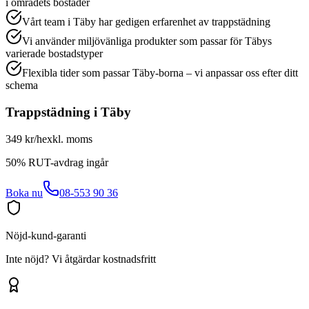
i områdets bostäder
Vårt team i Täby har gedigen erfarenhet av trappstädning
Vi använder miljövänliga produkter som passar för Täbys
varierade bostadstyper
Flexibla tider som passar Täby-borna – vi anpassar oss efter ditt
schema
Trappstädning
i
Täby
349 kr/h
exkl. moms
50% RUT-avdrag ingår
Boka nu
08-553 90 36
Nöjd-kund-garanti
Inte nöjd? Vi åtgärdar kostnadsfritt