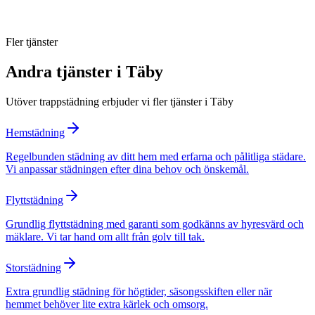
Kan ni hantera flera fastigheter?
Fler tjänster
Andra tjänster i
Täby
Utöver
trappstädning
erbjuder vi fler tjänster i
Täby
Hemstädning
Regelbunden städning av ditt hem med erfarna och pålitliga städare.
Vi anpassar städningen efter dina behov och önskemål.
Flyttstädning
Grundlig flyttstädning med garanti som godkänns av hyresvärd och
mäklare. Vi tar hand om allt från golv till tak.
Storstädning
Extra grundlig städning för högtider, säsongsskiften eller när
hemmet behöver lite extra kärlek och omsorg.