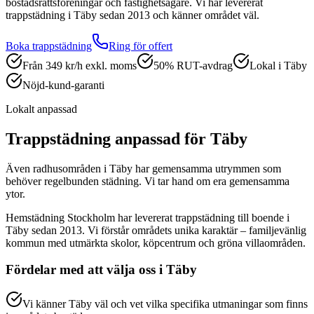
bostadsrättsföreningar och fastighetsägare.
Vi har levererat
trappstädning
i
Täby
sedan 2013 och känner området väl.
Boka
trappstädning
Ring för offert
Från 349 kr/h exkl. moms
50% RUT-avdrag
Lokal i Täby
Nöjd-kund-garanti
Lokalt anpassad
Trappstädning
anpassad för
Täby
Även radhusområden i Täby har gemensamma utrymmen som
behöver regelbunden städning. Vi tar hand om era gemensamma
ytor.
Hemstädning Stockholm har levererat
trappstädning
till boende i
Täby
sedan 2013. Vi förstår områdets unika karaktär –
familjevänlig
kommun med utmärkta skolor, köpcentrum och gröna villaområden.
Fördelar med att välja oss i
Täby
Vi känner Täby väl och vet vilka specifika utmaningar som finns