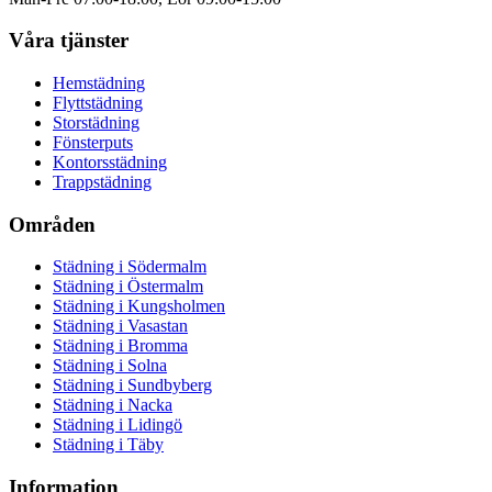
Våra tjänster
Hemstädning
Flyttstädning
Storstädning
Fönsterputs
Kontorsstädning
Trappstädning
Områden
Städning i
Södermalm
Städning i
Östermalm
Städning i
Kungsholmen
Städning i
Vasastan
Städning i
Bromma
Städning i
Solna
Städning i
Sundbyberg
Städning i
Nacka
Städning i
Lidingö
Städning i
Täby
Information