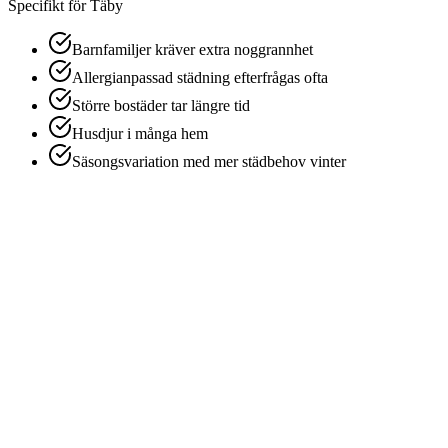
Specifikt för
Täby
Barnfamiljer kräver extra noggrannhet
Allergianpassad städning efterfrågas ofta
Större bostäder tar längre tid
Husdjur i många hem
Säsongsvariation med mer städbehov vinter
1
Behovsanalys
Vi besöker fastigheten för att bedöma omfattningen och era
behov.
2
Offert