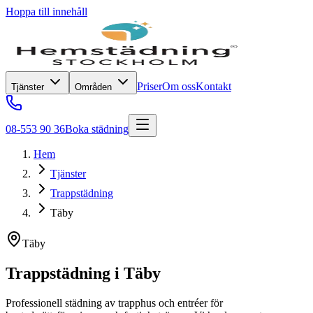
Hoppa till innehåll
Priser
Om oss
Kontakt
Tjänster
Områden
08-553 90 36
Boka städning
Hem
Tjänster
Trappstädning
Täby
Täby
Trappstädning
i
Täby
Professionell städning av trapphus och entréer för