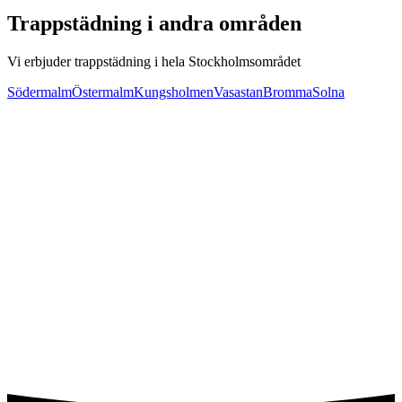
Trappstädning
i andra områden
Vi erbjuder
trappstädning
i hela Stockholmsområdet
Södermalm
Östermalm
Kungsholmen
Vasastan
Bromma
Solna
Svar inom 24 timmar
50% RUT-avdrag
Nöjd-kund-garanti
Miljövänliga produkter