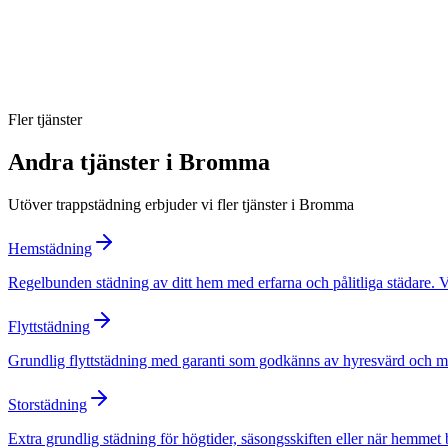
Hur ofta bör trapphuset städas?
Kan ni hantera flera fastigheter?
Fler tjänster
Andra tjänster i
Bromma
Utöver
trappstädning
erbjuder vi fler tjänster i
Bromma
Hemstädning
Regelbunden städning av ditt hem med erfarna och pålitliga städare. 
Flyttstädning
Grundlig flyttstädning med garanti som godkänns av hyresvärd och mäkl
Storstädning
Extra grundlig städning för högtider, säsongsskiften eller när hemmet 