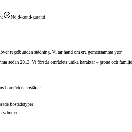
ma
Nöjd-kund-garanti
r regelbunden städning. Vi tar hand om era gemensamma ytor.
mma
sedan 2013. Vi förstår områdets unika karaktär –
gröna och familje
ns i områdets bostäder
erade bostadstyper
tt schema