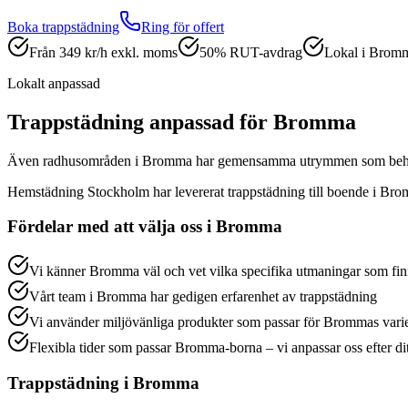
Boka
trappstädning
Ring för offert
Från 349 kr/h exkl. moms
50% RUT-avdrag
Lokal i Brom
Lokalt anpassad
Trappstädning
anpassad för
Bromma
Även radhusområden i Bromma har gemensamma utrymmen som behöve
Hemstädning Stockholm har levererat
trappstädning
till boende i
Bro
Fördelar med att välja oss i
Bromma
Vi känner Bromma väl och vet vilka specifika utmaningar som fin
Vårt team i Bromma har gedigen erfarenhet av trappstädning
Vi använder miljövänliga produkter som passar för Brommas vari
Flexibla tider som passar Bromma-borna – vi anpassar oss efter di
Trappstädning
i
Bromma