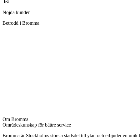
Nöjda kunder
Betrodd i Bromma
Vad ingår i trappstädning i Bromma?
Sopning och moppning av trappor
Rengöring av ledstänger och räcken
Avtorkning av fönsterbrädor
Rengöring av entrépartier
Dammsugning av mattor
Putsning av speglar och glas
Rengöring av hissinteriör
Avtorkning av postfack och anslagstavlor
Om
Bromma
Områdeskunskap för bättre service
Bromma är Stockholms största stadsdel till ytan och erbjuder en unik