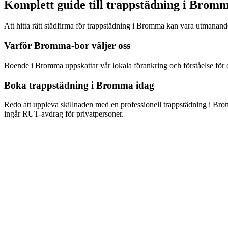
Komplett guide till
trappstädning
i
Bromm
Att hitta rätt städfirma för
trappstädning
i
Bromma
kan vara utmanande.
Varför
Bromma
-bor väljer oss
Boende i
Bromma
uppskattar vår lokala förankring och förståelse för
Boka
trappstädning
i
Bromma
idag
Redo att uppleva skillnaden med en professionell
trappstädning
i
Bro
ingår RUT-avdrag för privatpersoner.
Hur snabbt kan ni komma för trappstädning i Bromma?
Vad kostar trappstädning i Bromma?
Ingår RUT-avdrag för trappstädning i Bromma?