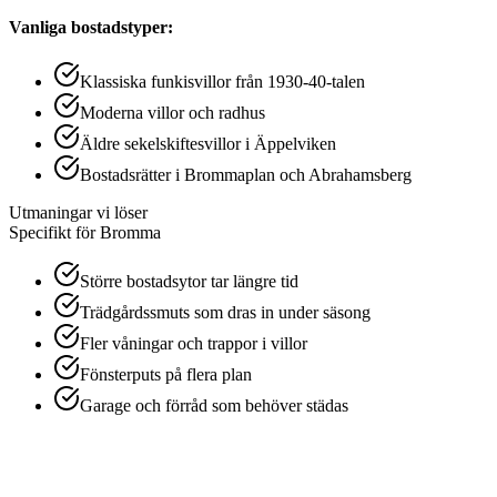
Vanliga bostadstyper:
Klassiska funkisvillor från 1930-40-talen
Moderna villor och radhus
Äldre sekelskiftesvillor i Äppelviken
Bostadsrätter i Brommaplan och Abrahamsberg
Utmaningar vi löser
Specifikt för
Bromma
Större bostadsytor tar längre tid
Trädgårdssmuts som dras in under säsong
Fler våningar och trappor i villor
Fönsterputs på flera plan
Garage och förråd som behöver städas