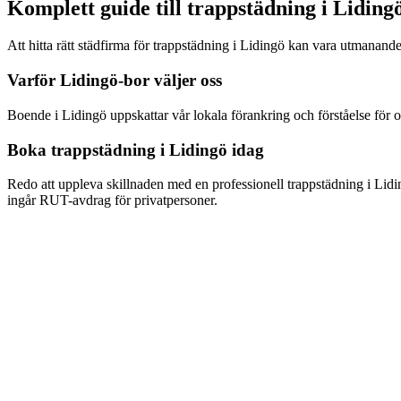
Komplett guide till
trappstädning
i
Liding
Att hitta rätt städfirma för
trappstädning
i
Lidingö
kan vara utmanande.
Varför
Lidingö
-bor väljer oss
Boende i
Lidingö
uppskattar vår lokala förankring och förståelse för 
Boka
trappstädning
i
Lidingö
idag
Redo att uppleva skillnaden med en professionell
trappstädning
i
Lidi
ingår RUT-avdrag för privatpersoner.
Hur snabbt kan ni komma för trappstädning i Lidingö?
Vad kostar trappstädning i Lidingö?
Ingår RUT-avdrag för trappstädning i Lidingö?