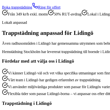
Boka
trappstädning
Ring för offert
Från 349 kr/h exkl. moms
50% RUT-avdrag
Lokal i Lidin
Lokalt anpassad
Trappstädning
anpassad för
Lidingö
Även radhusområden i Lidingö har gemensamma utrymmen som behöve
Hemstädning Stockholm har levererat
trappstädning
till boende i
Lidi
Fördelar med att välja oss i
Lidingö
Vi känner Lidingö väl och vet vilka specifika utmaningar som finn
Vårt team i Lidingö har gedigen erfarenhet av trappstädning
Vi använder miljövänliga produkter som passar för Lidingös varie
Flexibla tider som passar Lidingö-borna – vi anpassar oss efter di
Trappstädning
i
Lidingö