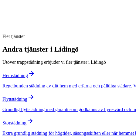
Hur ofta bör trapphuset städas?
Kan ni hantera flera fastigheter?
Fler tjänster
Andra tjänster i
Lidingö
Utöver
trappstädning
erbjuder vi fler tjänster i
Lidingö
Hemstädning
Regelbunden städning av ditt hem med erfarna och pålitliga städare. 
Flyttstädning
Grundlig flyttstädning med garanti som godkänns av hyresvärd och mäkl
Storstädning
Extra grundlig städning för högtider, säsongsskiften eller när hemmet 