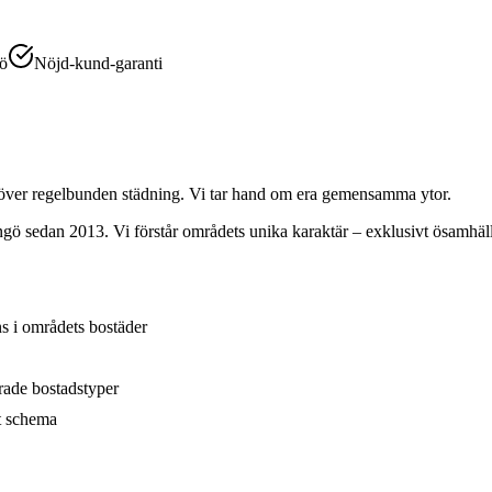
gö
Nöjd-kund-garanti
r regelbunden städning. Vi tar hand om era gemensamma ytor.
ngö
sedan 2013. Vi förstår områdets unika karaktär –
exklusivt ösamhäl
s i områdets bostäder
rade bostadstyper
tt schema