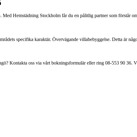
ö
 Med Hemstädning Stockholm får du en pålitlig partner som förstår omr
områdets specifika karaktär.
Övervägande villabebyggelse
. Detta är någ
ngö
? Kontakta oss via vårt bokningsformulär eller ring
08-553 90 36
. 