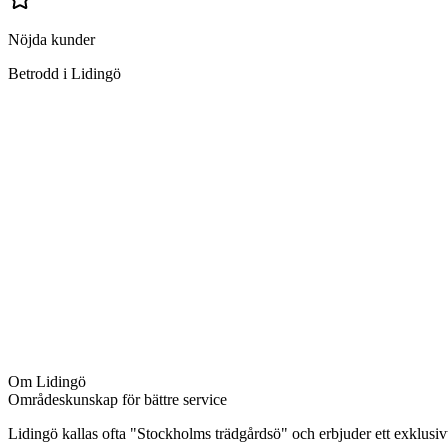
Nöjda kunder
Betrodd i Lidingö
Vad ingår i trappstädning i Lidingö?
Sopning och moppning av trappor
Rengöring av ledstänger och räcken
Avtorkning av fönsterbrädor
Rengöring av entrépartier
Dammsugning av mattor
Putsning av speglar och glas
Rengöring av hissinteriör
Avtorkning av postfack och anslagstavlor
Om
Lidingö
Områdeskunskap för bättre service
Lidingö kallas ofta "Stockholms trädgårdsö" och erbjuder ett exklusivt