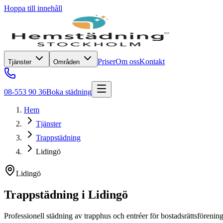
Hoppa till innehåll
Priser
Om oss
Kontakt
Tjänster
Områden
08-553 90 36
Boka städning
Hem
Tjänster
Trappstädning
Lidingö
Lidingö
Trappstädning
i
Lidingö
Professionell städning av trapphus och entréer för bostadsrättsförening