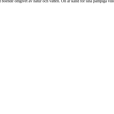
 boende omgivet av natur och vatten. Ön är känd för sina pampiga villor,