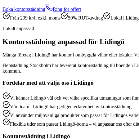
Boka
kontorsstädning
Ring för offert
Från 299 kr/h exkl. moms
50% RUT-avdrag
Lokal i Lidin
Lokalt anpassad
Kontorsstädning
anpassad för
Lidingö
Många företag i Lidingö har kontor i ombyggda villor eller lokaler. Vi
Hemstädning Stockholm har levererat
kontorsstädning
till boende i
Li
kommun.
Fördelar med att välja oss i
Lidingö
Vi känner Lidingö väl och vet vilka specifika utmaningar som finn
Vårt team i Lidingö har gedigen erfarenhet av kontorsstädning
Vi använder miljövänliga produkter som passar för Lidingös varie
Flexibla tider som passar Lidingö-borna – vi anpassar oss efter di
Kontorsstädning
i
Lidingö