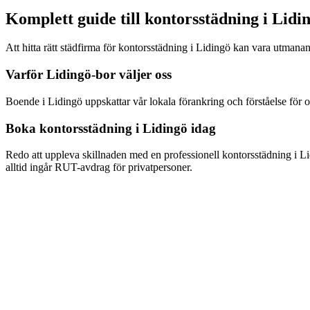
Komplett guide till
kontorsstädning
i
Lidi
Att hitta rätt städfirma för
kontorsstädning
i
Lidingö
kan vara utmanand
Varför
Lidingö
-bor väljer oss
Boende i
Lidingö
uppskattar vår lokala förankring och förståelse för 
Boka
kontorsstädning
i
Lidingö
idag
Redo att uppleva skillnaden med en professionell
kontorsstädning
i
Li
alltid ingår RUT-avdrag för privatpersoner.
Hur snabbt kan ni komma för kontorsstädning i Lidingö?
Vad kostar kontorsstädning i Lidingö?
Ingår RUT-avdrag för kontorsstädning i Lidingö?