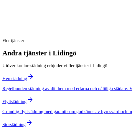
Kan ni städa utanför kontorstid?
Hur hanterar ni sekretess?
Fler tjänster
Andra tjänster i
Lidingö
Utöver
kontorsstädning
erbjuder vi fler tjänster i
Lidingö
Hemstädning
Regelbunden städning av ditt hem med erfarna och pålitliga städare. 
Flyttstädning
Grundlig flyttstädning med garanti som godkänns av hyresvärd och mäkl
Storstädning