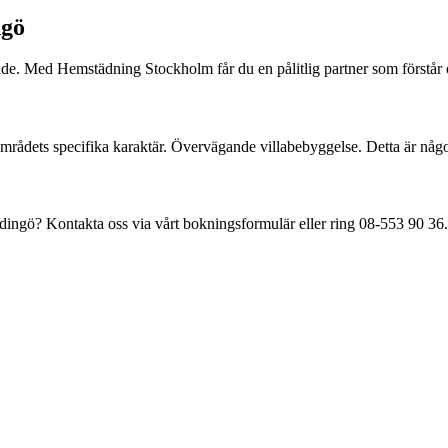
ngö
e. Med Hemstädning Stockholm får du en pålitlig partner som förstår o
områdets specifika karaktär.
Övervägande villabebyggelse
. Detta är någ
dingö
? Kontakta oss via vårt bokningsformulär eller ring
08-553 90 36