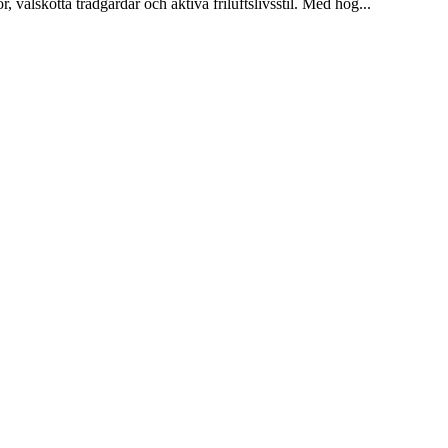
 välskötta trädgårdar och aktiva friluftslivsstil. Med hög
...