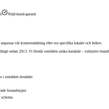
gö
Nöjd-kund-garanti
 anpassar vår kontorsstädning efter era specifika lokaler och behov.
dingö
sedan 2013. Vi förstår områdets unika karaktär –
exklusivt ösamh
s i områdets bostäder
rade bostadstyper
tt schema