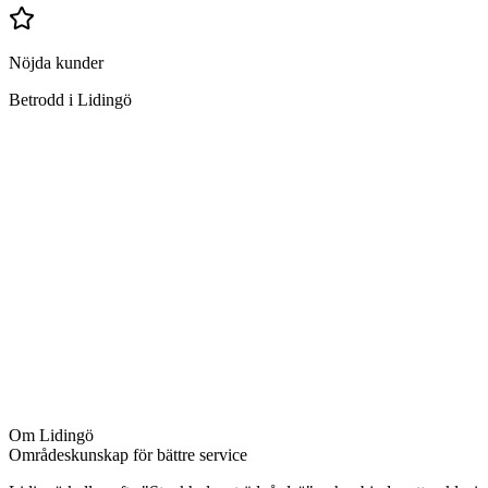
Nöjda kunder
Betrodd i Lidingö
Vad ingår i kontorsstädning i Lidingö?
Dammsugning och moppning av golv
Avtorkning av skrivbord och arbetsstationer
Rengöring av gemensamma ytor
Städning av pentry och kök
Toaletter och hygienutrymmen
Tömning av papperskorgar
Påfyllning av förbrukningsmaterial
Dammtorkning av ytor och hyllor
Om
Lidingö
Områdeskunskap för bättre service