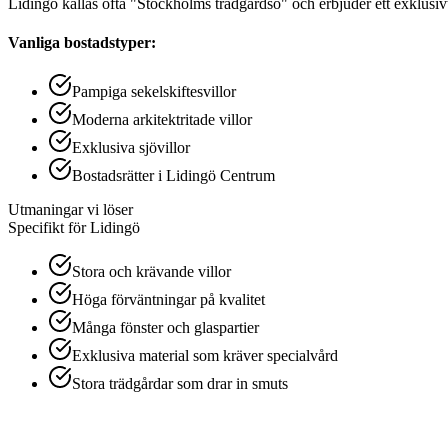
Lidingö kallas ofta "Stockholms trädgårdsö" och erbjuder ett exklusivt
Vanliga bostadstyper:
Pampiga sekelskiftesvillor
Moderna arkitektritade villor
Exklusiva sjövillor
Bostadsrätter i Lidingö Centrum
Utmaningar vi löser
Specifikt för
Lidingö
Stora och krävande villor
Höga förväntningar på kvalitet
Många fönster och glaspartier
Exklusiva material som kräver specialvård
Stora trädgårdar som drar in smuts