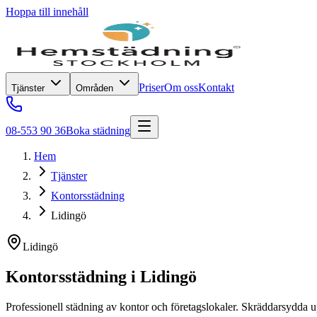
Hoppa till innehåll
Priser
Om oss
Kontakt
Tjänster
Områden
08-553 90 36
Boka städning
Hem
Tjänster
Kontorsstädning
Lidingö
Lidingö
Kontorsstädning
i
Lidingö
Professionell städning av kontor och företagslokaler. Skräddarsydda up