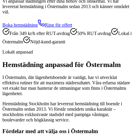
Vi anpassar städningen efter dina behov och önskemål.
Vi har
levererat
hemstädning
i
Östermalm
sedan 2013 och känner området
väl.
Boka
hemstädning
Ring för offert
Från 349 kr/h efter RUT-avdrag
50% RUT-avdrag
Lokal i
Östermalm
Nöjd-kund-garanti
Lokalt anpassad
Hemstädning
anpassad för
Östermalm
I Östermalm, där lägenhetsboende är vanligt, har vi utvecklat
effektiva rutiner för att maximera städresultatet. Våra erfarna städare
vet exakt hur man hanterar de utmaningar som finns i Östermalms
lägenheter.
Hemstädning Stockholm har levererat
hemstädning
till boende i
Östermalm
sedan 2013. Vi förstår områdets unika karaktär –
stockholms exklusivaste stadsdel med pampiga våningar,
boulevarder och högklassig service.
Fördelar med att välja oss i
Östermalm