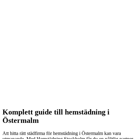
Hembesök
Vi kommer hem till dig för att se över dina behov och ge ett
exakt pris.
3
Schemaläggning
Välj de dagar och tider som passar dig bäst. Vi är flexibla.
4
Städning
Samma städare kommer varje gång för kontinuitet och
kvalitet.
Komplett guide till
hemstädning
i
Östermalm
Att hitta rätt städfirma för
hemstädning
i
Östermalm
kan vara
utmanande. Med Hemstädning Stockholm får du en pålitlig partner