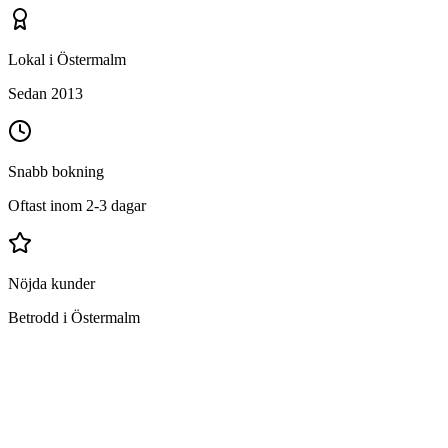
Lokal i Östermalm
Sedan 2013
Snabb bokning
Oftast inom 2-3 dagar
Nöjda kunder
Betrodd i Östermalm
Vad ingår i hemstädning i Östermalm?
Dammsugning av alla golv och mattor
Moppning av alla hårda golv