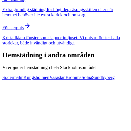
Extra grundlig städning för högtider, säsongsskiften eller när
hemmet behöver lite extra kärlek och omsorg.
Fönsterputs
Kristallklara fönster som släpper in ljuset. Vi putsar fönster i alla
storlekar, både invändigt och utvändigt.
Hemstädning
i andra områden
Vi erbjuder
hemstädning
i hela Stockholmsområdet
Södermalm
Kungsholmen
Vasastan
Bromma
Solna
Sundbyberg
Svar inom 24 timmar
50% RUT-avdrag