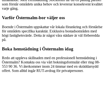
som förstår områdets unika behov och levererar konsekvent kvalitet
varje gång.
Varför
Östermalm
-bor väljer oss
Boende i
Östermalm
uppskattar vår lokala förankring och förståelse
för områdets specifika karaktär.
Exklusiva bostadsområden med
högt fastighetsvärde
. Detta är något våra städare är väl förberedda
på.
Boka
hemstädning
i
Östermalm
idag
Redo att uppleva skillnaden med en professionell
hemstädning
i
Östermalm
? Kontakta oss via vårt bokningsformulär eller ring
08-
553 90 36
. Vi återkommer inom 24 timmar med en skräddarsydd
offert. Som alltid ingår RUT-avdrag för privatpersoner.
Hur snabbt kan ni komma för hemstädning i Östermalm?