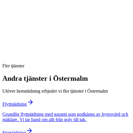
Vad kostar hemstädning i Östermalm?
Ingår RUT-avdrag för hemstädning i Östermalm?
Hur ofta bör jag boka hemstädning?
Behöver jag vara hemma under städningen?
Fler tjänster
Andra tjänster i
Östermalm
Utöver
hemstädning
erbjuder vi fler tjänster i
Östermalm
Flyttstädning
Grundlig flyttstädning med garanti som godkänns av hyresvärd och
mäklare. Vi tar hand om allt från golv till tak.
Storstädning