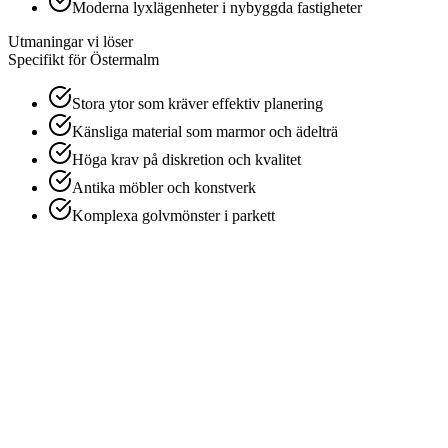
Moderna lyxlägenheter i nybyggda fastigheter
Utmaningar vi löser
Specifikt för
Östermalm
Stora ytor som kräver effektiv planering
Känsliga material som marmor och ädelträ
Höga krav på diskretion och kvalitet
Antika möbler och konstverk
Komplexa golvmönster i parkett
1
Kontakta oss
Ring eller fyll i vårt formulär för en kostnadsfri offert. Vi
svarar samma dag.
2