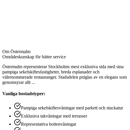
Avtorkning av alla ytor och möbler
Rengöring av kök inklusive spis och bänkar
Städning av badrum med toalett, dusch och handfat
Dammtorkning av lampor och lister
Tömning av papperskorgar
Bäddning av sängar på begäran
Om
Östermalm
Områdeskunskap för bättre service
Östermalm representerar Stockholms mest exklusiva sida med sina
pampiga sekelskiftesfastigheter, breda esplanader och
välrenommerade restauranger. Stadsdelen präglas av en elegans som
genomsyrar allt
...
Vanliga bostadstyper:
Pampiga sekelskiftesvåningar med parkett och stuckatur
Exklusiva takvåningar med terrasser
Representativa bottenvåningar